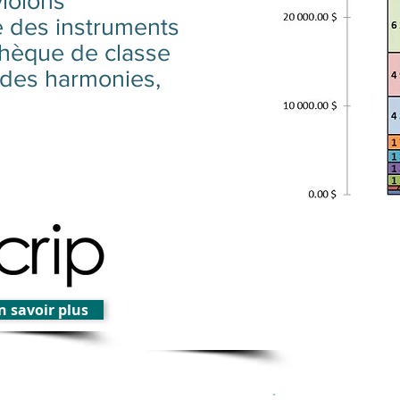
iolons
e des instruments
othèque de classe
 des harmonies,
 temps ...
n savoir plus