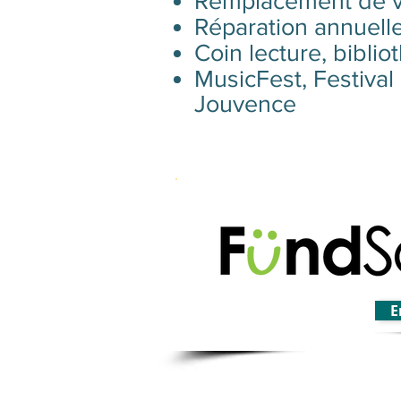
Remplacement de v
Réparation annuell
Coin lecture, bibli
MusicFest, Festival
Jouvence
Campagne en tout
E